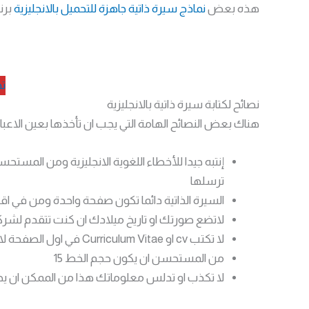
هذه بعض
نماذج سيرة ذاتية جاهزة للتحميل بالانجليزية
برن
ت
نصائح لكتابة سيرة ذاتية بالانجليزية
هناك بعض النصائح الهامة التي يجب ان تأخذها بعين الاعبار عند كتابة
إنتبه جيدا للأخطاء اللغوية الانجليزية ومن المست
ترسلها
السيرة الذاتية دائما تكون صفحة واحدة ومن في ا
لاتضع صورتك او تاريخ ميلادك ان كنت تتقدم لشرك
لا تكتب cv او Curriculum Vitae في اول الصفحة لان الامر واضح انها سيرة ذاتية
من المستحسن ان يكون حجم الخط 15
لا تكذب او تدلس معلوماتك هذا من الممكن ان ي