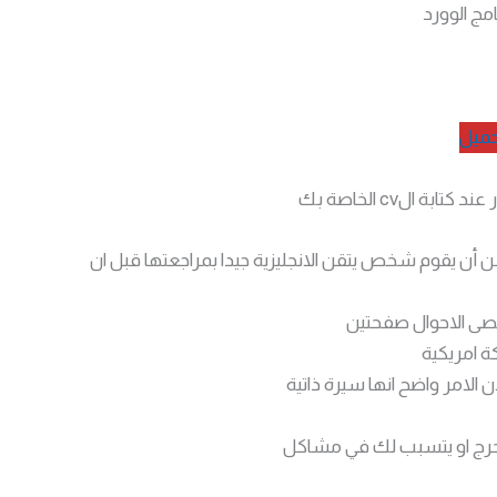
امج الوورد
حميل
 الcv الخاصة بك
حسن أن يقوم شخص يتقن الانجليزية جيدا بمراجعتها قبل ان
قصى الاحوال صفحتين
ة امريكية
حرج او يتسبب لك في مشاكل